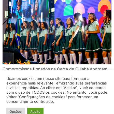
Compromissos firmados na Carta de Cuiabá abordam
caminhos para avançar em gestão baseada em dados e
Usamos cookies em nosso site para fornecer a
evidências, intersetorialidade, redução da judicialização,
experiência mais relevante, lembrando suas preferências
educação infantil e alfabetização.
e visitas repetidas. Ao clicar em “Aceitar”, você concorda
com o uso de TODOS os cookies. No entanto, você pode
visitar "Configurações de cookies" para fornecer um
consentimento controlado.
Gaepe Brasil - Todos os direitos reservados
Opções
Aceito