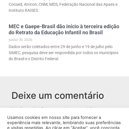
Consed, Atricon, CNM, MDS, Federação Nacional das Apaes e
Instituto RAISES.
MEC e Gaepe-Brasil dão início à terceira edição
do Retrato da Educação Infantil no Brasil
junho 30, 2026
Dados serão coletados entre 29 de junho e 19 de julho pelo
SIMEC; pesquisa deve ser respondida por todos os municípios
do Brasil e o Distrito Federal.
Deixe um comentário
Você precisa fazer o
login
para publicar um
comentário.
Usamos cookies em nosso site para fornecer a
experiência mais relevante, lembrando suas preferências
e visitas repetidas. Ao clicar em “Aceitar”, você concorda